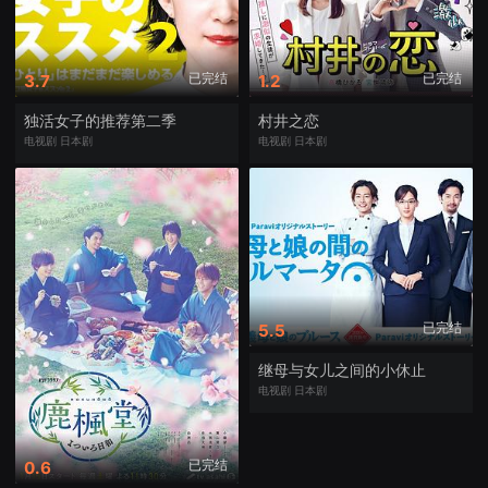
已完结
已完结
3.7
1.2
独活女子的推荐第二季
村井之恋
电视剧
日本剧
电视剧
日本剧
已完结
5.5
继母与女儿之间的小休止
电视剧
日本剧
已完结
0.6