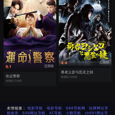
已完结
4.4
已完结
6.1
勇者义彦与恶灵之钥
命运警察
电视剧
日本剧
电视剧
日本剧
友情链接：
电影导航
电影导航
888导航网
站牌网址导
航收录
606网址导航
AT导航
小鹅导航
sh991网址导