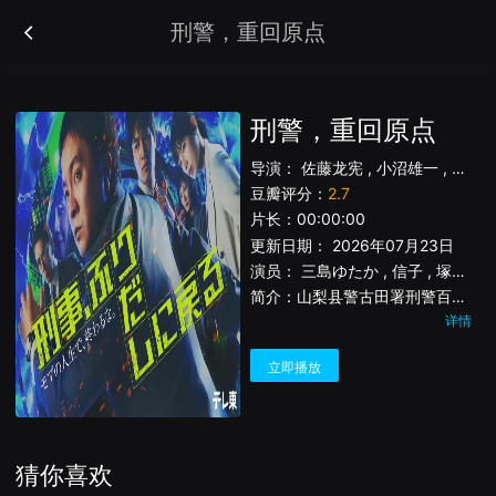
刑警，重回原点
刑警，重回原点
导演：
佐藤龙宪
,
小沼雄一
,
平波
豆瓣评分：
2.7
片长：
00:00:00
更新日期： 2026年07月23日
演员：
三島ゆたか
,
信子
,
塚本高史
简介：
山梨县警古田署刑警百武诚（滨田岳 饰），因存在感薄弱，被人称作“路人先生”。10年前，他最爱的恋人美咲（石井杏奈 饰）在案件中身亡。自那以后，他一边看着走在晋升道路上的同事吉冈（铃木伸之 饰），一边过着毫无起色的日子。某天，在追捕凶恶犯人的现场，诚不幸中枪倒下……然而，当他再次醒来时，时间竟回到了10年前的2016年！已经知晓未来将发生之事的诚，以10年的经验为武器，决心这一次一定要守护最爱的她，改变自己的命运。然而，在奔走之中，他逐渐揭开隐藏在事件背后的警察组织黑暗。第二次的人生，他究竟能否成为“自己人生的主角”？
详情
立即播放
猜你喜欢