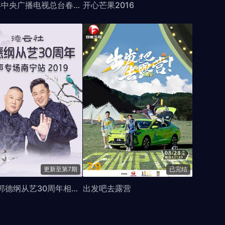
2020年中央广播电视总台春节联欢晚会
开心芒果2016
7.9
更新至第7期
已完结
德云社郭德纲从艺30周年相声专场南宁站2019
出发吧去露营