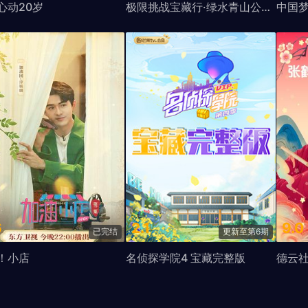
心动20岁
极限挑战宝藏行·绿水青山公益季
中国
6
2.1
9.0
已完结
更新至第6期
！小店
名侦探学院4 宝藏完整版