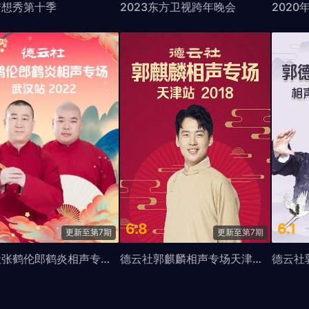
梦想秀第十季
2023东方卫视跨年晚会
6.8
6.1
更新至第7期
更新至第7期
德云社张鹤伦郎鹤炎相声专场武汉站2022
德云社郭麒麟相声专场天津站2018