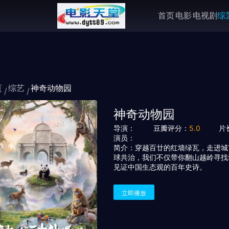
首页
电影
电视剧
综
页
综艺
神奇动物园
神奇动物园
导演：
豆瓣评分：
5.0
片
演员：
简介：
穿越百廿的红墙绿瓦，走进城
球共治，我们不仅带你翻山越岭寻找
见证中国生态观的百年史诗。
立即播放