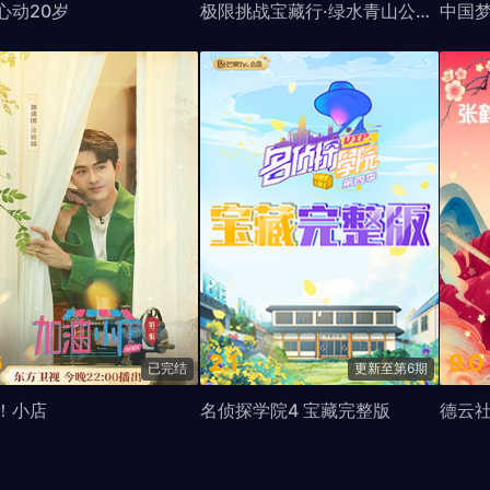
心动20岁
极限挑战宝藏行·绿水青山公益季
中国
6
2.1
9.0
已完结
更新至第6期
！小店
名侦探学院4 宝藏完整版