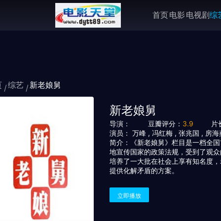
首页
电影
电视剧
综
页
综艺
新老娘舅
新老娘舅
导演：
豆瓣评分：
3.9
片
演员：
万峰
,
冯红梅
,
张兆国
,
房海
简介：
《新老娘舅》栏目是一档全国
地宣传国家的政策法规，受到了观众
培养了一大批在社会上享有知名度，
提供化解矛盾的方案。
立即播放