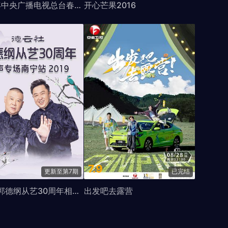
2020年中央广播电视总台春节联欢晚会
开心芒果2016
7.9
更新至第7期
已完结
德云社郭德纲从艺30周年相声专场南宁站2019
出发吧去露营