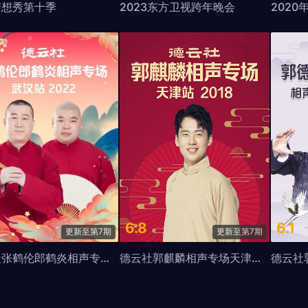
梦想秀第十季
2023东方卫视跨年晚会
6.8
6.1
更新至第7期
更新至第7期
德云社张鹤伦郎鹤炎相声专场武汉站2022
德云社郭麒麟相声专场天津站2018