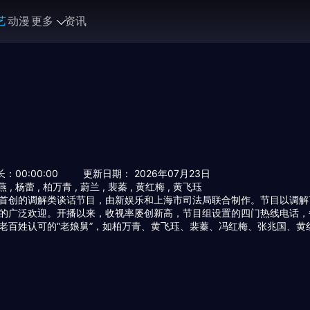
艺
动漫
更多
资讯
长：
00:00:00
更新日期： 2026年07月23日
燕
,
杨蕾
,
柏万青
,
蔚兰
,
裴蓁
,
黄红梅
,
黄飞珏
首创的调解类谈话节目，由新娱乐和上海市司法局联合制作。节目以调解
的广泛欢迎。开播以来，收视率屡创新高，节目组设置的四门热线电话，
老百姓认可的“老娘舅”，如柏万青、黄飞珏、裴蓁、冯红梅、张兆国、