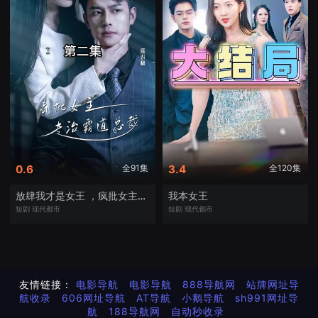
全91集
全120集
0.6
3.4
放肆我才是女王 ，疯批女主专治霸道总裁
我本女王
短剧
现代都市
短剧
现代都市
友情链接：
电影导航
电影导航
888导航网
站牌网址导
航收录
606网址导航
AT导航
小鹅导航
sh991网址导
航
188导航网
自动秒收录