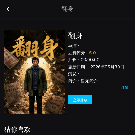
翻身
翻身
导演：
豆瓣评分：
5.0
片长：
00:00:00
更新日期： 2026年05月30日
演员：
简介：
暂无简介
详情
立即播放
猜你喜欢