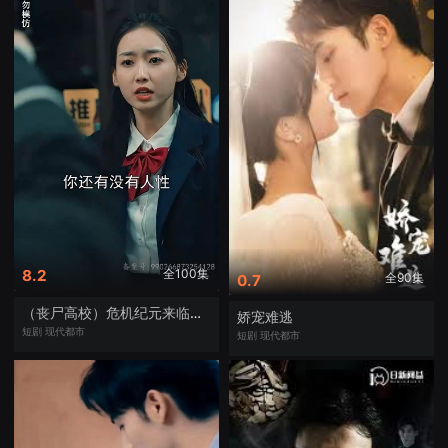
全100集
8.2
全90集
0.7
（丧尸高校）危机纪元来临，学校沦陷了
娇宠难逃
短剧
现代都市
短剧
现代都市