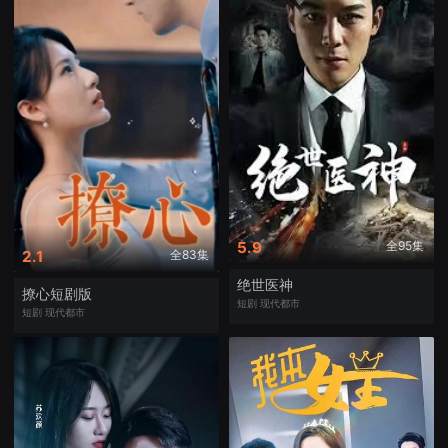
全95集
5.9
全83集
2.1
绝世医神
撩心短剧版
短剧
现代都市
短剧
现代都市